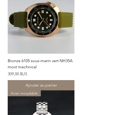
Bronze 6105 sous-marin vert NH35A
movt mechnical
Prix
309,00 $US
Ajouter au panier
Acier inoxydable