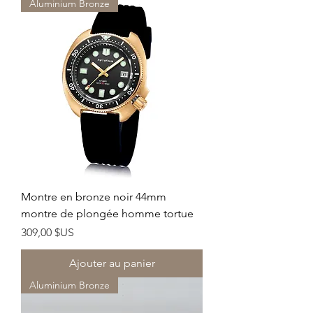
Aluminium Bronze
Montre en bronze noir 44mm
montre de plongée homme tortue
Prix
309,00 $US
Ajouter au panier
Aluminium Bronze