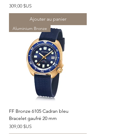
Prix
309,00 $US
Ajouter au panier
Aluminium Bronze
FF Bronze 6105 Cadran bleu
Bracelet gaufré 20 mm
Prix
309,00 $US