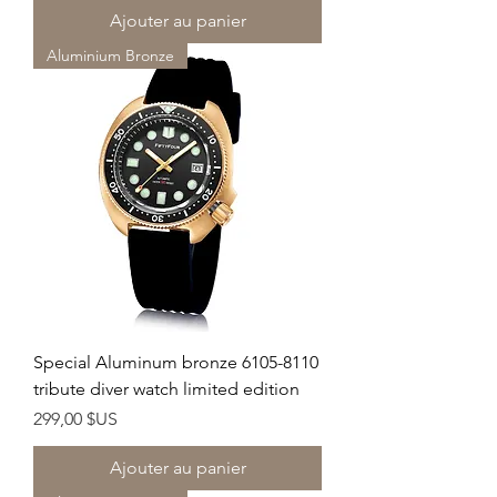
Ajouter au panier
Aluminium Bronze
Special Aluminum bronze 6105-8110
tribute diver watch limited edition
Prix
299,00 $US
Ajouter au panier