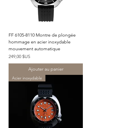
FF 6105-8110 Montre de plongée
hommage en acier inoxydable
mouvement automatique
Prix
249,00 $US
Ajouter au panier
Acier inoxydable