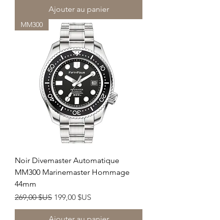
Ajouter au panier
MM300
Noir Divemaster Automatique
MM300 Marinemaster Hommage
44mm
Prix original
Prix promotionnel
269,00 $US
199,00 $US
Ajouter au panier