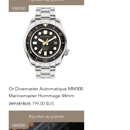
MM300
Or Divemaster Automatique MM300
Marinemaster Hommage 44mm
Prix original
Prix promotionnel
269,00 $US
199,00 $US
Ajouter au panier
MM300