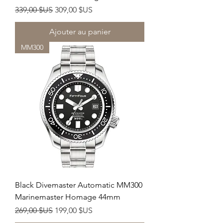
Prix original
Prix promotionnel
339,00 $US
309,00 $US
Ajouter au panier
MM300
Black Divemaster Automatic MM300
Marinemaster Homage 44mm
Prix original
Prix promotionnel
269,00 $US
199,00 $US