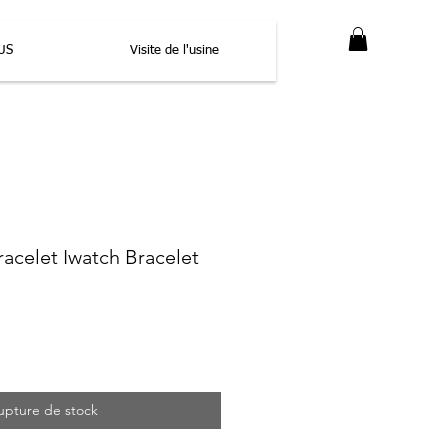
US
Visite de l'usine
celet Iwatch Bracelet
upture de stock