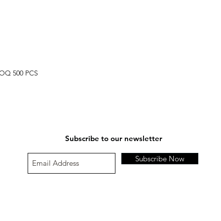
Si nos outils de paie
Numéro de comman
conviennent pas. Veui
Numéro d'article d'or
billing@legendwatch
Identifiant ou nom co
Détails de l'échange 
Montant du rembour
Instruction spécifique
Articles endommagé
MOQ 500 PCS
Subscribe to our newsletter
Subscribe Now