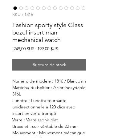
SKU : 1816
Fashion sporty style Glass
bezel insert man
mechanical watch
Prix
Prix
 249,00 $US 
199,00 $US
original
promotionnel
Rupture de stock
Numéro de modèle : 1816 / Blancpain
Matériau du boîtier : Acier inoxydable
316L
Lunette : Lunette tournante
unidirectionnelle à 120 clics avec
insert en verre trempé
Verre : Verre saphir plat
Bracelet : cuir véritable de 22 mm
Mouvement : Mouvement mécanique